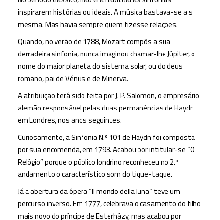
inspirarem histórias ou ideais. A música bastava-se a si
mesma. Mas havia sempre quem fizesse relações.
Quando, no verão de 1788, Mozart compôs a sua
derradeira sinfonia, nunca imaginou chamar-lhe Júpiter, o
nome do maior planeta do sistema solar, ou do deus
romano, pai de Vénus e de Minerva.
A atribuição terá sido feita por J. P. Salomon, o empresário
alemão responsável pelas duas permanências de Haydn
em Londres, nos anos seguintes.
Curiosamente, a Sinfonia N.º 101 de Haydn foi composta
por sua encomenda, em 1793. Acabou por intitular-se “O
Relógio” porque o público londrino reconheceu no 2.º
andamento o característico som do tique-taque.
Já a abertura da ópera “Il mondo della luna” teve um
percurso inverso. Em 1777, celebrava o casamento do filho
mais novo do príncipe de Esterházy, mas acabou por